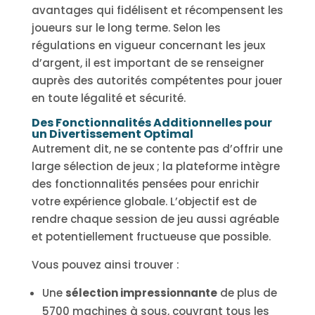
avantages qui fidélisent et récompensent les
joueurs sur le long terme. Selon les
régulations en vigueur concernant les jeux
d’argent, il est important de se renseigner
auprès des autorités compétentes pour jouer
en toute légalité et sécurité.
Des Fonctionnalités Additionnelles pour
un Divertissement Optimal
Autrement dit, ne se contente pas d’offrir une
large sélection de jeux ; la plateforme intègre
des fonctionnalités pensées pour enrichir
votre expérience globale. L’objectif est de
rendre chaque session de jeu aussi agréable
et potentiellement fructueuse que possible.
Vous pouvez ainsi trouver :
Une
sélection impressionnante
de plus de
5700 machines à sous, couvrant tous les