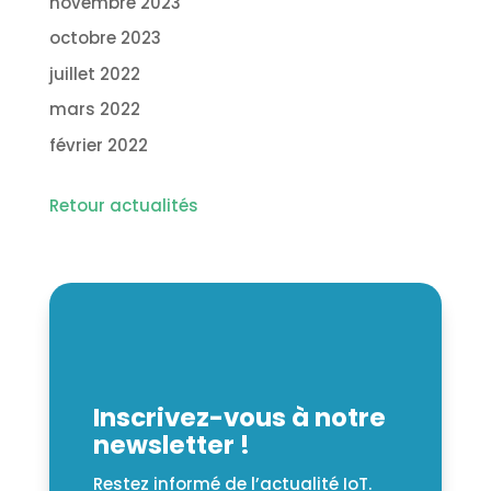
novembre 2023
octobre 2023
juillet 2022
mars 2022
février 2022
Retour actualités
Inscrivez-vous à notre
newsletter !
Restez informé de l’actualité IoT.