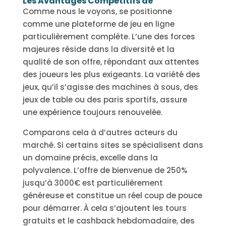
Les Avantages Compétitifs de
Comme nous le voyons, se positionne
comme une plateforme de jeu en ligne
particulièrement complète. L’une des forces
majeures réside dans la diversité et la
qualité de son offre, répondant aux attentes
des joueurs les plus exigeants. La variété des
jeux, qu’il s’agisse des machines à sous, des
jeux de table ou des paris sportifs, assure
une expérience toujours renouvelée.
Comparons cela à d’autres acteurs du
marché. Si certains sites se spécialisent dans
un domaine précis, excelle dans la
polyvalence. L’offre de bienvenue de 250%
jusqu’à 3000€ est particulièrement
généreuse et constitue un réel coup de pouce
pour démarrer. À cela s’ajoutent les tours
gratuits et le cashback hebdomadaire, des