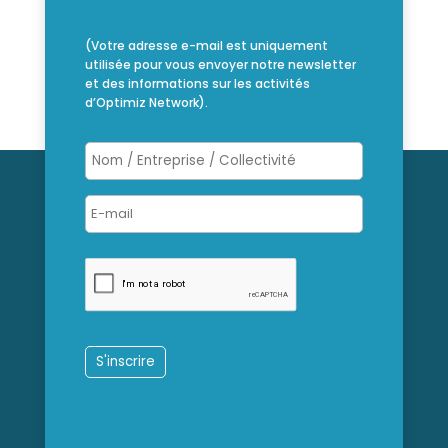
(Votre adresse e-mail est uniquement
utilisée pour vous envoyer notre newsletter
et des informations sur les activités
d’Optimiz Network).