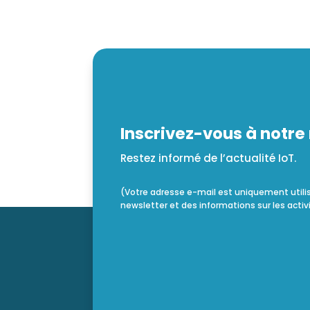
Inscrivez-vous à notre 
Restez informé de l’actualité IoT.
(Votre adresse e-mail est uniquement utili
newsletter et des informations sur les activ