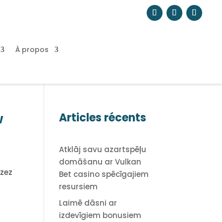
À propos
w
Articles récents
Atklāj savu azartspēļu
domāšanu ar Vulkan
rzez
Bet casino spēcīgajiem
resursiem
Laimē dāsni ar
izdevīgiem bonusiem