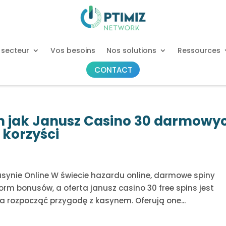
 secteur
Vos besoins
Nos solutions
Ressources
CONTACT
m jak Janusz Casino 30 darmowy
 korzyści
synie Online W świecie hazardu online, darmowe spiny
orm bonusów, a oferta janusz casino 30 free spins jest
 rozpocząć przygodę z kasynem. Oferują one...