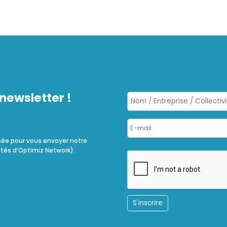
newsletter !
sée pour vous envoyer notre
ités d’Optimiz Network).