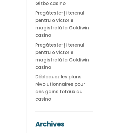
Gizbo casino
Pregătește-ți terenul
pentru o victorie
magistrală la Goldiwin
casino
Pregătește-ți terenul
pentru o victorie
magistrală la Goldiwin
casino
Débloquez les plans
révolutionnaires pour
des gains totaux au
casino
Archives