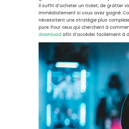
il suffit d’acheter un ticket, de gratter
immédiatement si vous avez gagné. Con
nécessitent une stratégie plus complexe
pure. Pour ceux qui cherchent à commence
download
afin d’accéder facilement à d