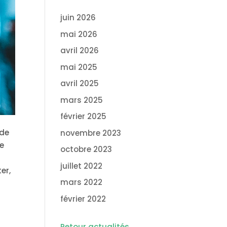
juin 2026
mai 2026
avril 2026
mai 2025
avril 2025
mars 2025
février 2025
ède
novembre 2023
re
octobre 2023
juillet 2022
er,
mars 2022
février 2022
Retour actualités