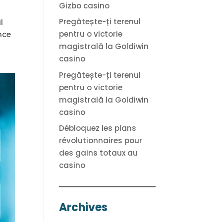
Gizbo casino
Pregătește-ți terenul
i
pentru o victorie
nce
magistrală la Goldiwin
casino
Pregătește-ți terenul
pentru o victorie
magistrală la Goldiwin
casino
Débloquez les plans
révolutionnaires pour
des gains totaux au
casino
Archives