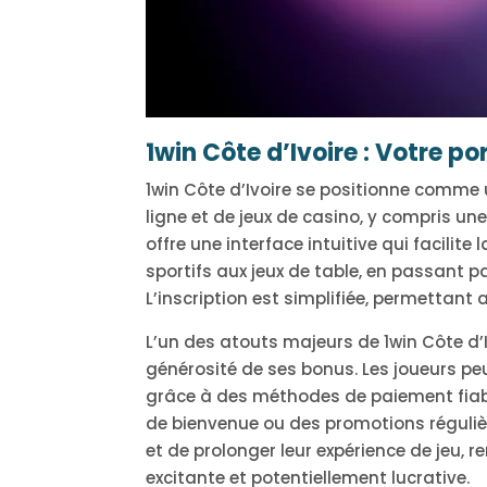
1win Côte d’Ivoire : Votre por
1win Côte d’Ivoire se positionne comme
ligne et de jeux de casino, y compris un
offre une interface intuitive qui facilite
sportifs aux jeux de table, en passant pa
L’inscription est simplifiée, permettan
L’un des atouts majeurs de 1win Côte d’I
générosité de ses bonus. Les joueurs peu
grâce à des méthodes de paiement fiabl
de bienvenue ou des promotions régulièr
et de prolonger leur expérience de jeu, 
excitante et potentiellement lucrative.