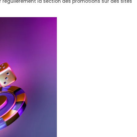
er régulièrement la section des promotions sur des sites