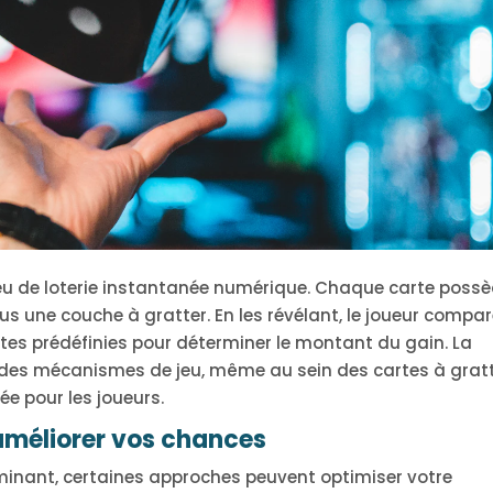
 jeu de loterie instantanée numérique. Chaque carte poss
s une couche à gratter. En les révélant, le joueur compa
es prédéfinies pour déterminer le montant du gain. La
des mécanismes de jeu, même au sein des cartes à gratt
ée pour les joueurs.
 améliorer vos chances
rminant, certaines approches peuvent optimiser votre