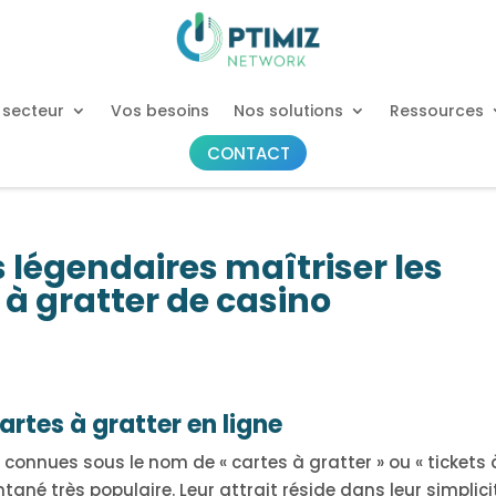
 secteur
Vos besoins
Nos solutions
Ressources
CONTACT
 légendaires maîtriser les
 à gratter de casino
rtes à gratter en ligne
 connues sous le nom de « cartes à gratter » ou « tickets 
tané très populaire. Leur attrait réside dans leur simplicit