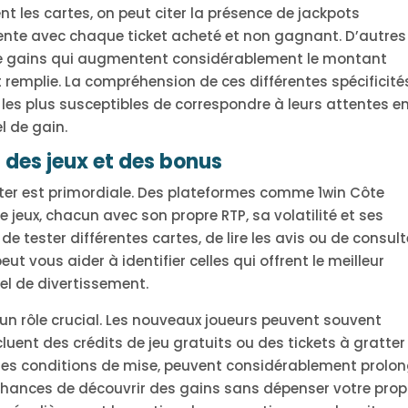
nt les cartes, on peut citer la présence de jackpots
nte avec chaque ticket acheté et non gagnant. D’autres
de gains qui augmentent considérablement le montant
 remplie. La compréhension de ces différentes spécificité
 les plus susceptibles de correspondre à leurs attentes e
l de gain.
 des jeux et des bonus
tter est primordiale. Des plateformes comme 1win Côte
e jeux, chacun avec son propre RTP, sa volatilité et ses
e tester différentes cartes, de lire les avis ou de consult
ut vous aider à identifier celles qui offrent le meilleur
iel de divertissement.
 un rôle crucial. Les nouveaux joueurs peuvent souvent
luent des crédits de jeu gratuits ou des tickets à gratter
 des conditions de mise, peuvent considérablement prolo
chances de découvrir des gains sans dépenser votre prop