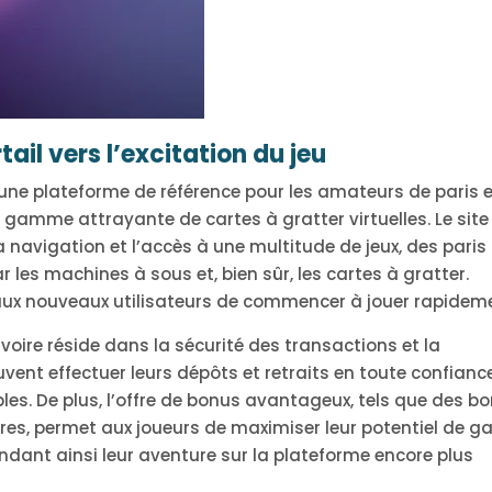
tail vers l’excitation du jeu
 une plateforme de référence pour les amateurs de paris 
e gamme attrayante de cartes à gratter virtuelles. Le site
 la navigation et l’accès à une multitude de jeux, des paris
r les machines à sous et, bien sûr, les cartes à gratter.
t aux nouveaux utilisateurs de commencer à jouer rapidem
voire réside dans la sécurité des transactions et la
vent effectuer leurs dépôts et retraits en toute confianc
es. De plus, l’offre de bonus avantageux, tels que des b
es, permet aux joueurs de maximiser leur potentiel de ga
rendant ainsi leur aventure sur la plateforme encore plus