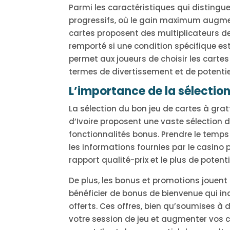
Parmi les caractéristiques qui distingue
progressifs, où le gain maximum augme
cartes proposent des multiplicateurs 
remporté si une condition spécifique est
permet aux joueurs de choisir les cartes
termes de divertissement et de potentie
L’importance de la sélection
La sélection du bon jeu de cartes à gra
d’Ivoire proposent une vaste sélection d
fonctionnalités bonus. Prendre le temps d
les informations fournies par le casino pe
rapport qualité-prix et le plus de potent
De plus, les bonus et promotions jouent
bénéficier de bonus de bienvenue qui inc
offerts. Ces offres, bien qu’soumises à
votre session de jeu et augmenter vos 