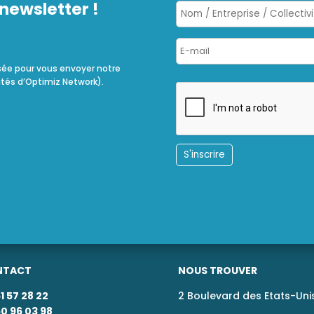
newsletter !
sée pour vous envoyer notre
ités d’Optimiz Network).
NTACT
NOUS TROUVER
1 57 28 22
2 Boulevard des Etats-Unis
0 96 03 98