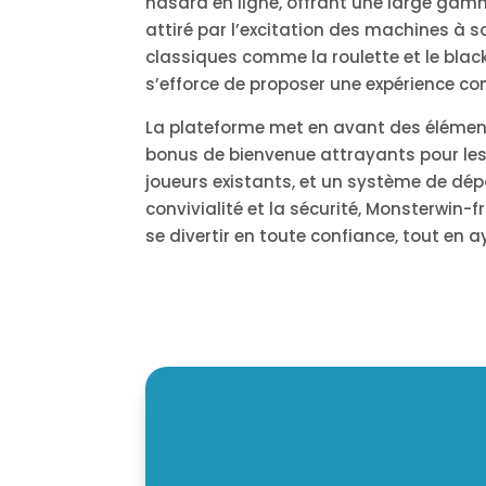
hasard en ligne, offrant une large gamm
attiré par l’excitation des machines à s
classiques comme la roulette et le black
s’efforce de proposer une expérience co
La plateforme met en avant des éléments 
bonus de bienvenue attrayants pour les 
joueurs existants, et un système de dépôt
convivialité et la sécurité, Monsterwin-
se divertir en toute confiance, tout en