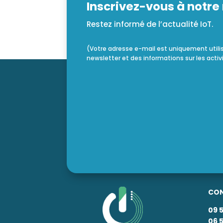
Inscrivez-vous à notre 
Restez informé de l’actualité IoT.
(Votre adresse e-mail est uniquement utili
newsletter et des informations sur les activ
CO
09 5
06 5