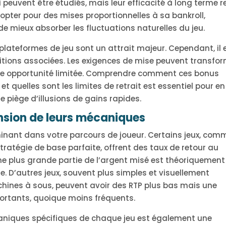
peuvent être étudiés, mais leur efficacité à long terme r
d’opter pour des mises proportionnelles à sa bankroll,
e mieux absorber les fluctuations naturelles du jeu.
plateformes de jeu sont un attrait majeur. Cependant, il 
ditions associées. Les exigences de mise peuvent transfo
 opportunité limitée. Comprendre comment ces bonus
 et quelles sont les limites de retrait est essentiel pour en
le piège d’illusions de gains rapides.
nsion de leurs mécaniques
rminant dans votre parcours de joueur. Certains jeux, com
stratégie de base parfaite, offrent des taux de retour au
une plus grande partie de l’argent misé est théoriquement
me. D’autres jeux, souvent plus simples et visuellement
nes à sous, peuvent avoir des RTP plus bas mais une
portants, quoique moins fréquents.
niques spécifiques de chaque jeu est également une