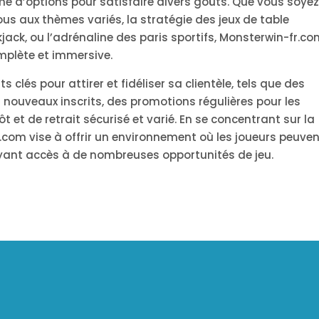
e d’options pour satisfaire divers goûts. Que vous soye
ous aux thèmes variés, la stratégie des jeux de table
jack, ou l’adrénaline des paris sportifs, Monsterwin-fr.c
mplète et immersive.
clés pour attirer et fidéliser sa clientèle, tels que des
nouveaux inscrits, des promotions régulières pour les
 et de retrait sécurisé et varié. En se concentrant sur la
fr.com vise à offrir un environnement où les joueurs peuve
 ayant accès à de nombreuses opportunités de jeu.