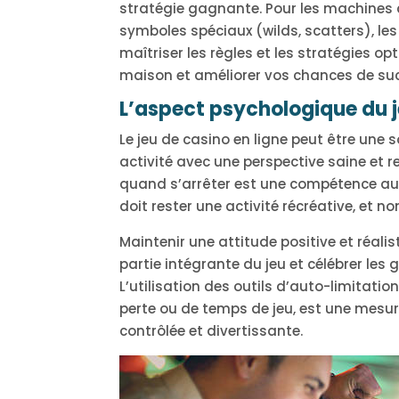
stratégie gagnante. Pour les machines à
symboles spéciaux (wilds, scatters), les t
maîtriser les règles et les stratégies 
maison et améliorer vos chances de su
L’aspect psychologique du 
Le jeu de casino en ligne peut être une 
activité avec une perspective saine et r
quand s’arrêter est une compétence auss
doit rester une activité récréative, et 
Maintenir une attitude positive et réal
partie intégrante du jeu et célébrer les
L’utilisation des outils d’auto-limitatio
perte ou de temps de jeu, est une mesur
contrôlée et divertissante.