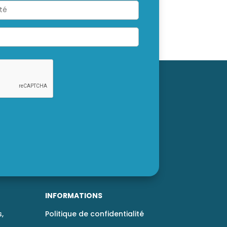
INFORMATIONS
,
Politique de confidentialité