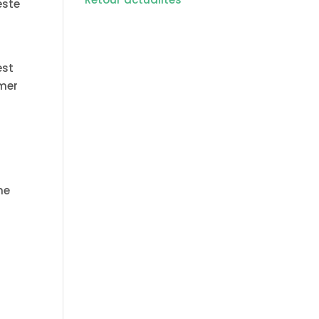
este
est
rmer
me