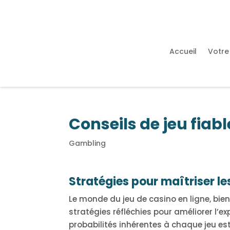
Accueil
Votre
Conseils de jeu fiab
Gambling
Stratégies pour maîtriser le
Le monde du jeu de casino en ligne, bie
stratégies réfléchies pour améliorer l’e
probabilités inhérentes à chaque jeu es