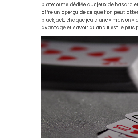
plateforme dédiée aux jeux de hasard et 
offre un aperçu de ce que l’on peut atte
blackjack, chaque jeu a une « maison » 
avantage et savoir quand il est le plus 