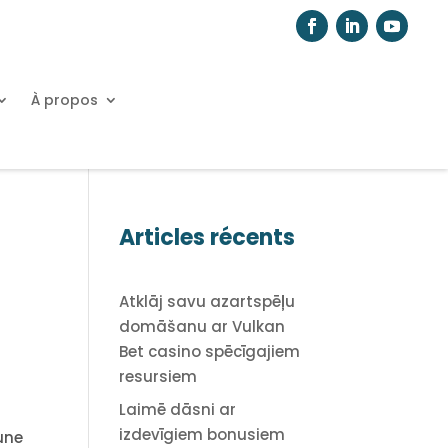
À propos
Articles récents
Atklāj savu azartspēļu
domāšanu ar Vulkan
Bet casino spēcīgajiem
resursiem
Laimē dāsni ar
izdevīgiem bonusiem
une