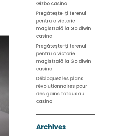
Gizbo casino
u
Pregătește-ți terenul
pentru o victorie
magistrală la Goldiwin
casino
Pregătește-ți terenul
pentru o victorie
magistrală la Goldiwin
casino
Débloquez les plans
révolutionnaires pour
des gains totaux au
casino
Archives