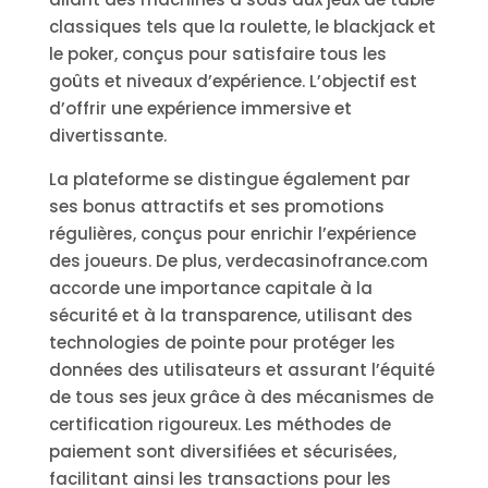
classiques tels que la roulette, le blackjack et
le poker, conçus pour satisfaire tous les
goûts et niveaux d’expérience. L’objectif est
d’offrir une expérience immersive et
divertissante.
La plateforme se distingue également par
ses bonus attractifs et ses promotions
régulières, conçus pour enrichir l’expérience
des joueurs. De plus, verdecasinofrance.com
accorde une importance capitale à la
sécurité et à la transparence, utilisant des
technologies de pointe pour protéger les
données des utilisateurs et assurant l’équité
de tous ses jeux grâce à des mécanismes de
certification rigoureux. Les méthodes de
paiement sont diversifiées et sécurisées,
facilitant ainsi les transactions pour les