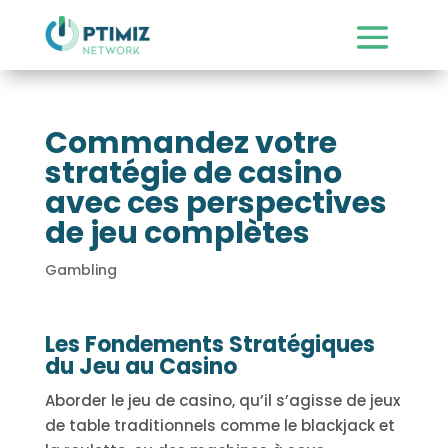
Commandez votre
stratégie de casino
avec ces perspectives
de jeu complètes
Gambling
Les Fondements Stratégiques
du Jeu au Casino
Aborder le jeu de casino, qu’il s’agisse de jeux
de table traditionnels comme le blackjack et