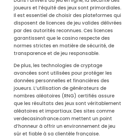
Dans l’univers du jeu en ligne, la sécurité des
joueurs et l’équité des jeux sont primordiales.
Il est essentiel de choisir des plateformes qui
disposent de licences de jeu valides délivrées
par des autorités reconnues. Ces licences
garantissent que le casino respecte des
normes strictes en matière de sécurité, de
transparence et de jeu responsable.
De plus, les technologies de cryptage
avancées sont utilisées pour protéger les
données personnelles et financières des
joueurs. L’utilisation de générateurs de
nombres aléatoires (RNG) certifiés assure
que les résultats des jeux sont véritablement
aléatoires et impartiaux. Des sites comme
verdecasinofrance.com mettent un point
d’honneur à offrir un environnement de jeu
sûr et fiable à sa clientèle française.