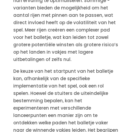
hun ervaring te optimaliseren. Sommige -
varianten bieden de mogelijkheid om het
aantal rijen met pinnen aan te passen, wat
direct invloed heeft op de volatiliteit van het
spel. Meer rijen creëren een complexer pad
voor het balletje, wat kan leiden tot zowel
grotere potentiële winsten als grotere risico’s
op het landen in vakjes met lagere
uitbetalingen of zelfs nul.
De keuze van het startpunt van het balletje
kan, afhankelijk van de specifieke
implementatie van het spel, ook een rol
spelen. Hoewel de stuiters de uiteindelijke
bestemming bepalen, kan het
experimenteren met verschillende
lanceerpunten een manier zijn om te
ontdekken welke paden het balletje vaker
naar de winnende vakjes leiden. Het begrijpen