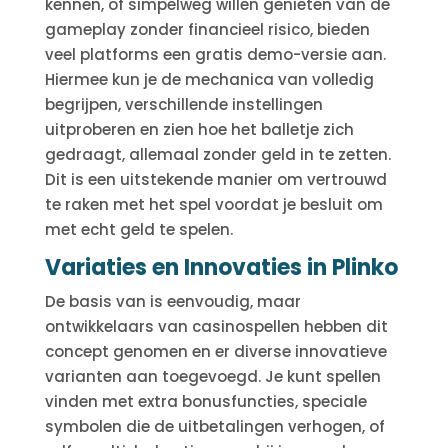
kennen, of simpelweg willen genieten van de
gameplay zonder financieel risico, bieden
veel platforms een gratis demo-versie aan.
Hiermee kun je de mechanica van volledig
begrijpen, verschillende instellingen
uitproberen en zien hoe het balletje zich
gedraagt, allemaal zonder geld in te zetten.
Dit is een uitstekende manier om vertrouwd
te raken met het spel voordat je besluit om
met echt geld te spelen.
Variaties en Innovaties in Plinko
De basis van is eenvoudig, maar
ontwikkelaars van casinospellen hebben dit
concept genomen en er diverse innovatieve
varianten aan toegevoegd. Je kunt spellen
vinden met extra bonusfuncties, speciale
symbolen die de uitbetalingen verhogen, of