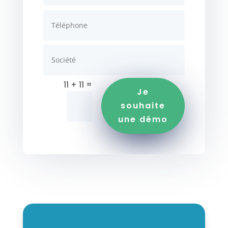
=
11 + 11
Je
souhaite
une démo